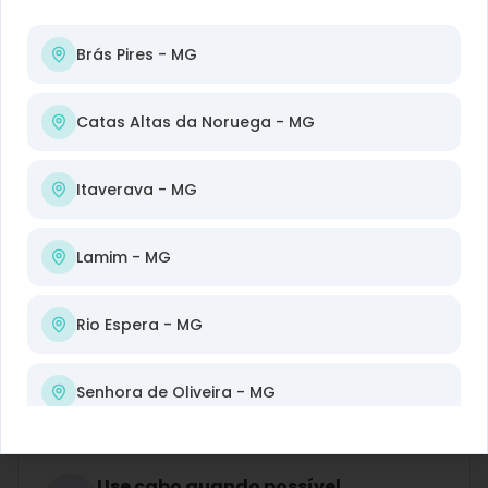
velocidade
Brás Pires
- MG
Catas Altas da Noruega
- MG
Posicione bem o roteador
Coloque o roteador em local central e
elevado, longe de paredes grossas, espelhos
Itaverava
- MG
e equipamentos eletrônicos.
Lamim
- MG
Reinicie o roteador
Rio Espera
- MG
Reiniciar o roteador periodicamente ajuda a
limpar a memória e resolver problemas de
conexão.
Senhora de Oliveira
- MG
Use cabo quando possível