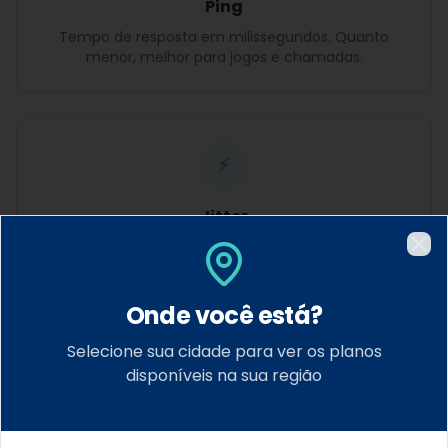
Ping
Tempo de resposta em milissegundos. Quanto
menor, melhor para jogos e chamadas.
⚡
Jitter
Variação do ping. Quanto menor, mais estável a
Fec
conexão para jogos e streaming.
Onde você está?
Selecione sua cidade para ver os planos
disponíveis na sua região
Dicas para melhorar sua