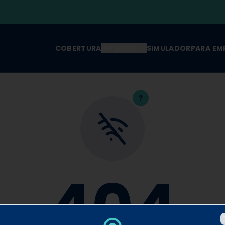
COBERTURA
INTERNET
SIMULADOR
PARA EM
?
404