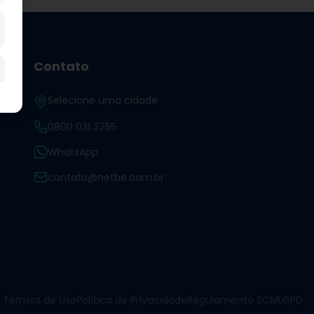
Contato
Selecione uma cidade
0800 031 3755
WhatsApp
contato@netbe.com.br
Termos de Uso
Política de Privacidade
Regulamento SCM
LGPD