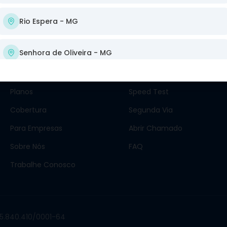
Rio Espera
- MG
Navegue
Suporte
Senhora de Oliveira
- MG
Início
Central do Assinante
Planos
Speed Test
Cobertura
Segunda Via
Para Empresas
Abrir Chamado
Sobre Nós
FAQ
Trabalhe Conosco
05.840.410/0001-64