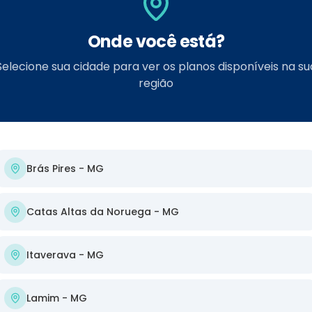
Onde você está?
Ops! Página não encontrad
Selecione sua cidade para ver os planos disponíveis na su
Parece que você tentou acessar uma página que
região
não existe ou foi movida. Não se preocupe, nossa
conexão continua estável!
Voltar ao Início
Página Anterior
Brás Pires
- MG
Catas Altas da Noruega
- MG
Links úteis:
Itaverava
- MG
Nossos Planos
•
Área de Cobertura
•
Teste de Velocidade
•
FAQ
Lamim
- MG